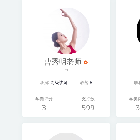
曹秀明老师
职称
高级讲师
教龄
5
职
学美评分
支持数
学美
3
599
3