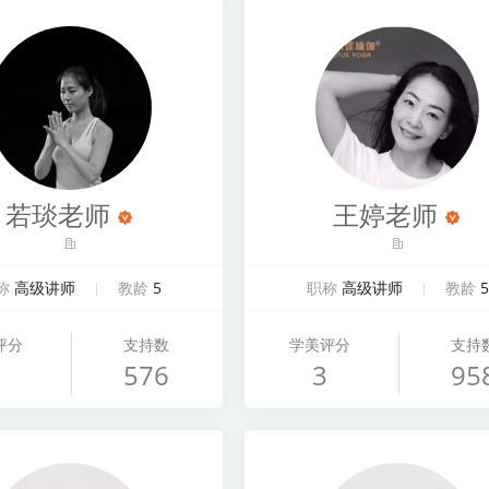
若琰老师
王婷老师
称
高级讲师
教龄
5
职称
高级讲师
教龄
5
评分
支持数
学美评分
支持
576
3
95