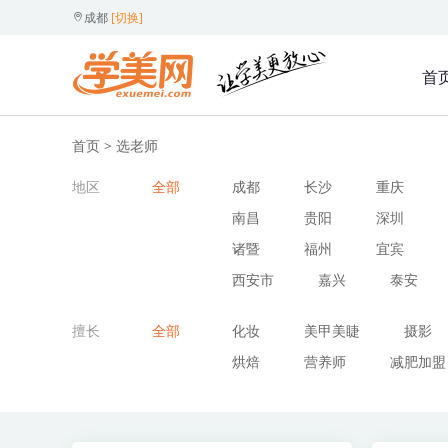
成都
[切换]
首
首页
> 选老师
地区
全部
成都
长沙
重庆
南昌
贵阳
深圳
诸暨
福州
宜宾
西安市
嘉兴
泰安
擅长
全部
化妆
美甲美睫
摄影
烘焙
营养师
减肥加盟