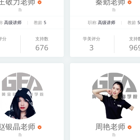
王敬力老师
秦勤老师
称
高级讲师
教龄
5
职称
高级讲师
教龄
5
评分
支持数
学美评分
支持
676
3
96
赵银晶老师
周艳老师