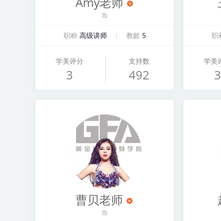
Amy老师
职称
高级讲师
教龄
5
职
学美评分
支持数
学美
3
492
3
曹贝老师