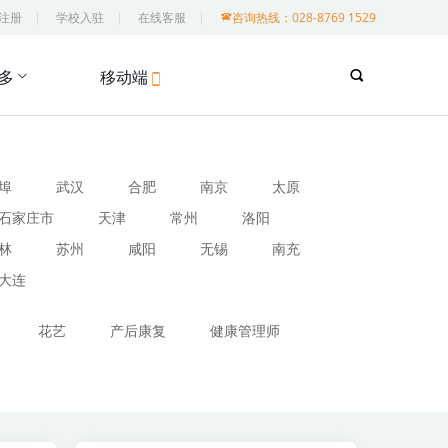
注册
学校入驻
在线客服
咨询热线：028-8769 1529
多
移动端
埠
武汉
合肥
南京
太原
石家庄市
天津
常州
洛阳
林
苏州
咸阳
无锡
南充
大连
花艺
产后康复
健康管理师