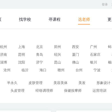
登录
页
找学校
寻课程
选老师
更
杭州
上海
北京
郑州
西安
广州
蚌
济南
昆明
青岛
绍兴
厦门
石家庄
淄博
沈阳
济宁
昆山
佛山
银川
榆
沧州
临沂
海口
赣州
台州
宁波
半永久
皮肤管理
美容美体
美发
形象设计
头皮管理
经络调理师
保健按摩师
运营培训