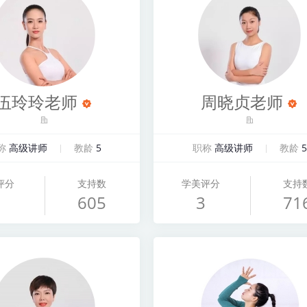
伍玲玲老师
周晓贞老师
称
高级讲师
教龄
5
职称
高级讲师
教龄
5
评分
支持数
学美评分
支持
605
3
71