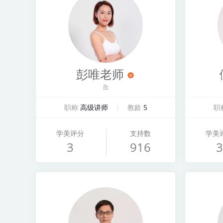
彭唯老师
职称
高级讲师
教龄
5
职
学美评分
支持数
学美
3
916
3