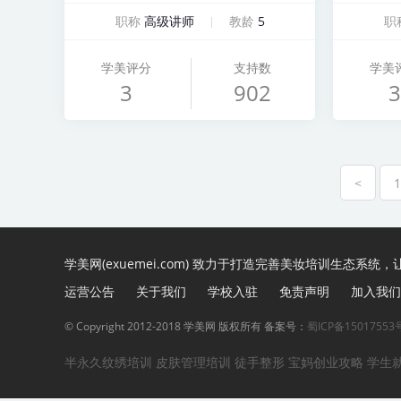
职称
高级讲师
教龄
5
职
学美评分
支持数
学美
3
902
3
<
1
学美网(exuemei.com) 致力于打造完善美妆培训生态系统
运营公告
关于我们
学校入驻
免责声明
加入我们
© Copyright 2012-2018 学美网 版权所有 备案号：
蜀ICP备15017553
半永久纹绣培训
皮肤管理培训
徒手整形
宝妈创业攻略
学生