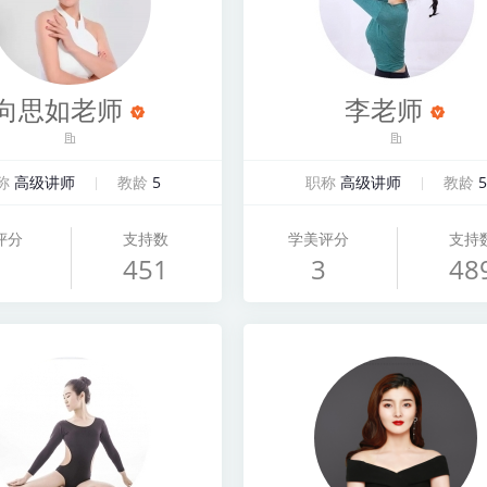
向思如老师
李老师
称
高级讲师
教龄
5
职称
高级讲师
教龄
5
评分
支持数
学美评分
支持
451
3
48