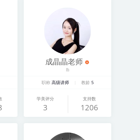
成晶晶老师
职称
高级讲师
教龄
5
数
学美评分
支持数
8
3
1206