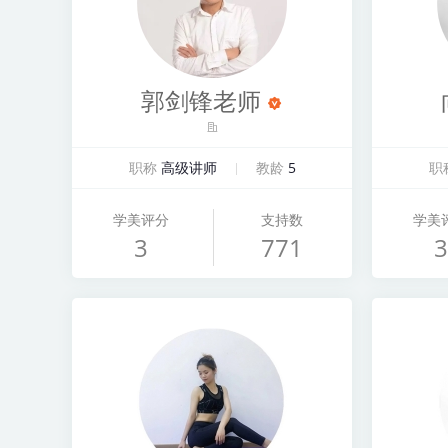
郭剑锋老师
职称
高级讲师
教龄
5
职
学美评分
支持数
学美
3
771
3