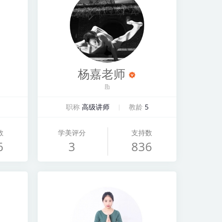
杨嘉老师
职称
高级讲师
教龄
5
数
学美评分
支持数
6
3
836