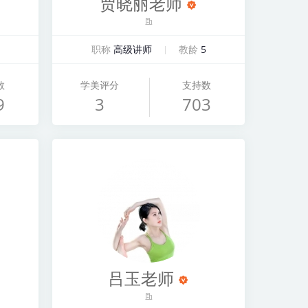
贾晓丽老师
职称
高级讲师
教龄
5
数
学美评分
支持数
9
3
703
吕玉老师