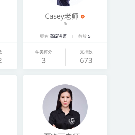
Casey老师
职称
高级讲师
教龄
5
数
学美评分
支持数
2
3
673