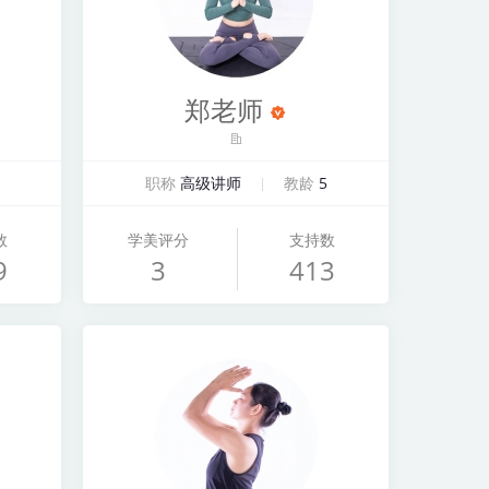
郑老师
职称
高级讲师
教龄
5
数
学美评分
支持数
9
3
413