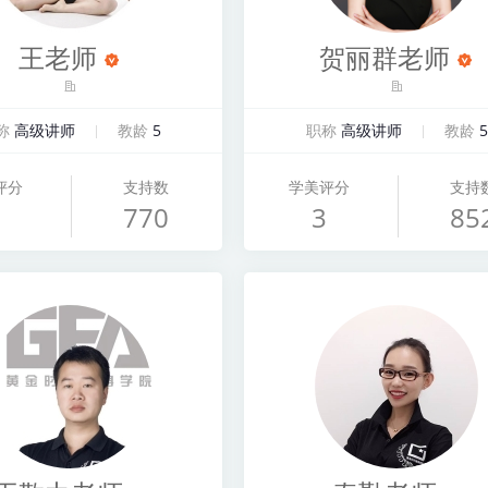
王老师
贺丽群老师
称
高级讲师
教龄
5
职称
高级讲师
教龄
5
评分
支持数
学美评分
支持
770
3
85