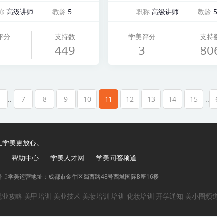
称
高级讲师
教龄
5
职称
高级讲师
教龄
5
评分
支持数
学美评分
支持
449
3
80
..
7
8
9
10
11
12
13
14
15
..
，让学美更放心。
帮助中心
学美人才网
学美问答频道
号-5
学美运营地址：成都市金牛区蜀西路48号西城国际B座16楼
就业攻略
美甲培训
美业技术
美妆培训
培训
化妆培训
开学通知
美小圈频