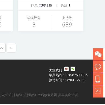
职称
高级讲师
教龄
5
数
学美评分
支持数
6
3
659
66
>
关注我们
学美热线：028-8769 1529
接待时间：08:00 - 22:00
道
花艺培训
培训
摄影培训
产后修复培训
美容美发培训