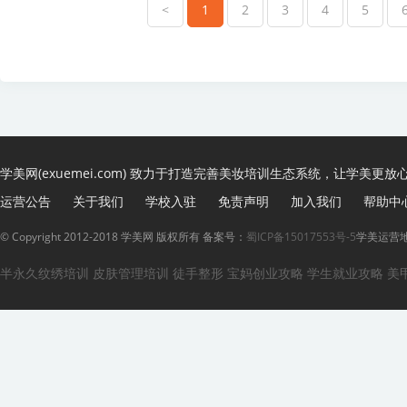
<
1
2
3
4
5
学美网(exuemei.com) 致力于打造完善美妆培训生态系统，让学美更放
运营公告
关于我们
学校入驻
免责声明
加入我们
帮助中
© Copyright 2012-2018 学美网 版权所有 备案号：
蜀ICP备15017553号-5
学美运营地
半永久纹绣培训
皮肤管理培训
徒手整形
宝妈创业攻略
学生就业攻略
美