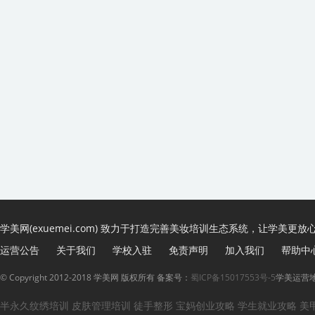
学美网(exuemei.com) 致力于打造完善美妆培训生态系统，让学美更放
运营公告
关于我们
学校入驻
免责声明
加入我们
帮助中
© Copyright 2012-2018 学美网 版权所有 备案号：
蜀ICP备15017553号-5
学美运营地
半永久纹绣培训
皮肤管理培训
徒手整形
宝妈创业攻略
学生就业攻略
美