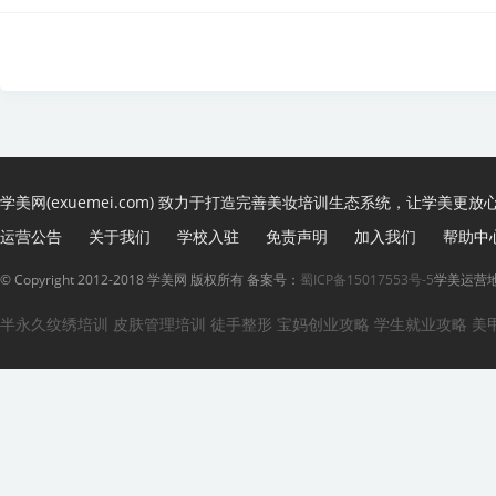
学美网(exuemei.com) 致力于打造完善美妆培训生态系统，让学美更放
运营公告
关于我们
学校入驻
免责声明
加入我们
帮助中
© Copyright 2012-2018 学美网 版权所有 备案号：
蜀ICP备15017553号-5
学美运营地
半永久纹绣培训
皮肤管理培训
徒手整形
宝妈创业攻略
学生就业攻略
美