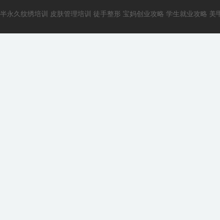
半永久纹绣培训
皮肤管理培训
徒手整形
宝妈创业攻略
学生就业攻略
美