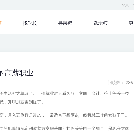
登录
页
找学校
寻课程
选老师
更
的高薪职业
阅读数：
286
子生活都太单调了。工作就业时只看客服、文职、会计、护士等等一类
代，升职加薪更别提了。
高，月入五位数是常态，非常适合不想两点一线机械工作的女孩子干。
同的肌肤情况定制改善方案解决面部损伤等等的一个项目，是现在大家