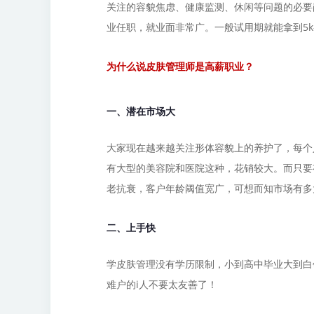
关注的容貌焦虑、健康监测、休闲等问题的必要
业任职，就业面非常广。一般试用期就能拿到5k
为什么说皮肤管理师是高薪职业？
一、潜在市场大
大家现在越来越关注形体容貌上的养护了，每个
有大型的
美容
院和医院这种，花销较大。而只要
老抗衰，客户年龄阈值宽广，可想而知市场有多
二、上手快
学皮肤管理没有学历限制，小到高中毕业大到白
难户的i人不要太友善了！