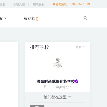
注册
学校入驻
在线客服
咨询热线：028-8769 1529
多
移动端
推荐学校
更多
张老师
化妆讲师
评分：4.3
韩景龙老师
高级摄影讲师
评分：4.3
洛阳时尚魅影化妆学校
学美评分：
阿峰老师
她们都在这里
时尚魅影化妆学校分校辅导老
师
评分：4.6