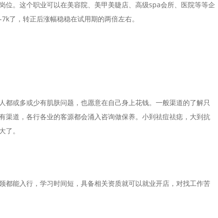
岗位。这个职业可以在
美容
院、美甲美睫店、高级spa会所、医院等等企
-7k了，转正后涨幅稳稳在试用期的两倍左右。
人都或多或少有肌肤问题，也愿意在自己身上花钱。一般渠道的了解只
有渠道，各行各业的客源都会涌入咨询做保养。小到祛痘祛痣，大到抗
大了。
领都能入行，学习时间短，具备相关资质就可以就业开店，对找工作苦