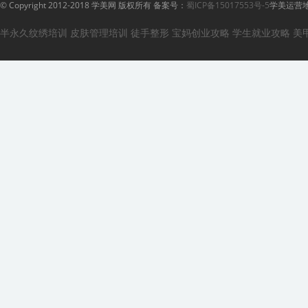
© Copyright 2012-2018 学美网 版权所有 备案号：
蜀ICP备15017553号-5
学美运营地
半永久纹绣培训
皮肤管理培训
徒手整形
宝妈创业攻略
学生就业攻略
美