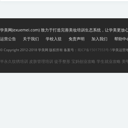
学美网(exuemei.com) 致力于打造完善美妆培训生态系统，让学美更放
运营公告
关于我们
学校入驻
免责声明
加入我们
帮助中
© Copyright 2012-2018 学美网 版权所有 备案号：
蜀ICP备15017553号-5
学美运营地
半永久纹绣培训
皮肤管理培训
徒手整形
宝妈创业攻略
学生就业攻略
美