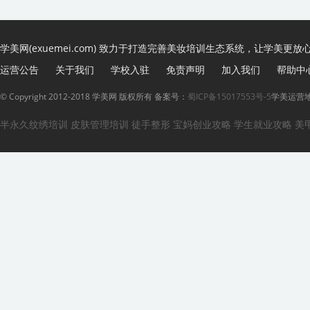
学美网(exuemei.com) 致力于打造完善美妆培训生态系统，让学美更放
运营公告
关于我们
学校入驻
免责声明
加入我们
帮助中
© Copyright 2012-2018 学美网 版权所有 备案号：
蜀ICP备15017553号-5
学美运营地
半永久纹绣培训
皮肤管理培训
徒手整形
宝妈创业攻略
学生就业攻略
美