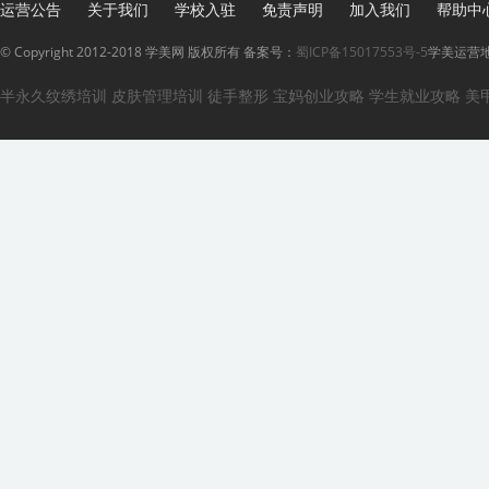
运营公告
关于我们
学校入驻
免责声明
加入我们
帮助中
© Copyright 2012-2018 学美网 版权所有 备案号：
蜀ICP备15017553号-5
学美运营地
半永久纹绣培训
皮肤管理培训
徒手整形
宝妈创业攻略
学生就业攻略
美