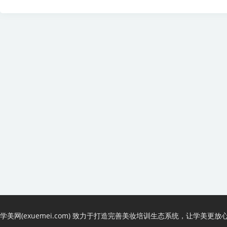
学美网(exuemei.com) 致力于打造完善美妆培训生态系统，让学美更放