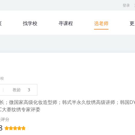
登录
页
找学校
寻课程
选老师
更
学校
教龄
3
长；微国家高级化妆造型师；韩式半永久纹绣高级讲师；韩国DY
AC大赛纹绣专家评委
美评分
8