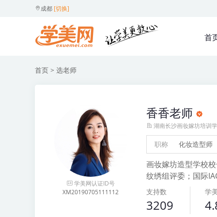
成都
[切换]
首
首页
> 选老师
香香老师
湖南长沙画妆嫁坊培训
职称
化妆造型师
画妆嫁坊造型学校校
纹绣组评委；国际I
学美网认证ID号
支持数
学
XM20190705111112
3209
4.