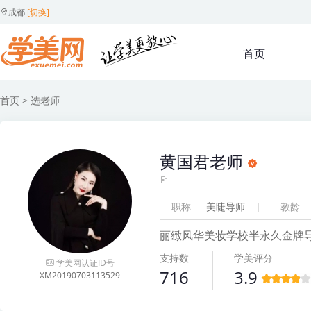
成都
[切换]
首页
首页
> 选老师
黄国君老师
职称
美睫导师
教龄
丽緻风华美妆学校半永久金牌
支持数
学美评分
学美网认证ID号
716
3.9
XM20190703113529