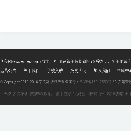
学美网(exuemei.com) 致力于打造完善美妆培训生态系统，让学美更放
运营公告
关于我们
学校入驻
免责声明
加入我们
帮助中
© Copyright 2012-2018 学美网 版权所有 备案号：
蜀ICP备15017553号-5
学美运营地
半永久纹绣培训
皮肤管理培训
徒手整形
宝妈创业攻略
学生就业攻略
美