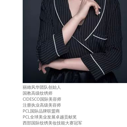
丽緻风华团队创始人
国教高级纹绣师
CIDESCO国际
美容
师
注册执业高级
美容
师
PCL国际品牌联盟商
PCL全球美业发展卓越贡献奖
西部国际纹绣美妆技能大赛冠军