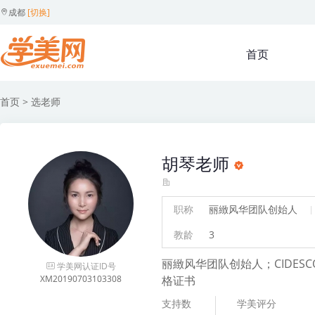
成都
[切换]
首页
首页
> 选老师
胡琴老师
职称
丽緻风华团队创始人
教龄
3
丽緻风华团队创始人；CIDE
学美网认证ID号
XM20190703103308
格证书
支持数
学美评分