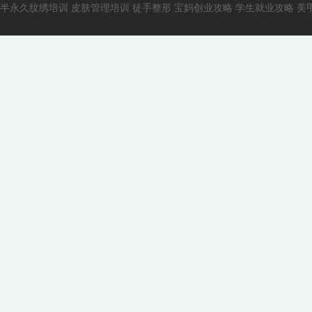
半永久纹绣培训
皮肤管理培训
徒手整形
宝妈创业攻略
学生就业攻略
美