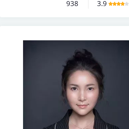
938
3.9