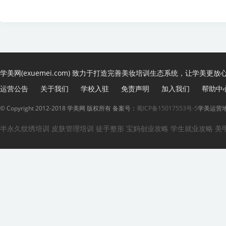
学美网(exuemei.com) 致力于打造完善美妆培训生态系统，让学美更放
运营公告
关于我们
学校入驻
免责声明
加入我们
帮助中
© Copyright 2012-2018 学美网 版权所有 备案号：
蜀ICP备15017553号-5
学美运营地
半永久纹绣培训
皮肤管理培训
徒手整形
宝妈创业攻略
学生就业攻略
美