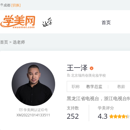
成都
[切换]
首页
首页
> 选老师
王一泽
北京瑞尚创美化妆学校
职称
教学总监
教龄
黑龙江省电视台，浙江电视台
支持数
学美评分
学美网认证ID号
252
4.3
XM20221014133511