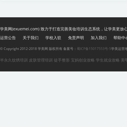
学美网(exuemei.com) 致力于打造完善美妆培训生态系统，让学美更放
运营公告
关于我们
学校入驻
免责声明
加入我们
帮助中
© Copyright 2012-2018 学美网 版权所有 备案号：
蜀ICP备15017553号-5
学美运营地
半永久纹绣培训
皮肤管理培训
徒手整形
宝妈创业攻略
学生就业攻略
美