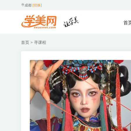
成都
[切换]
首
首页
> 寻课程