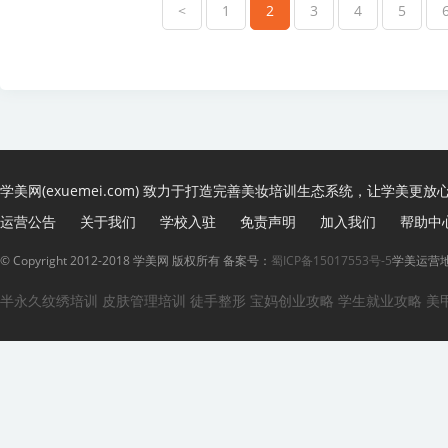
<
1
2
3
4
5
学美网(exuemei.com) 致力于打造完善美妆培训生态系统，让学美更放
运营公告
关于我们
学校入驻
免责声明
加入我们
帮助中
© Copyright 2012-2018 学美网 版权所有 备案号：
蜀ICP备15017553号-5
学美运营地
半永久纹绣培训
皮肤管理培训
徒手整形
宝妈创业攻略
学生就业攻略
美