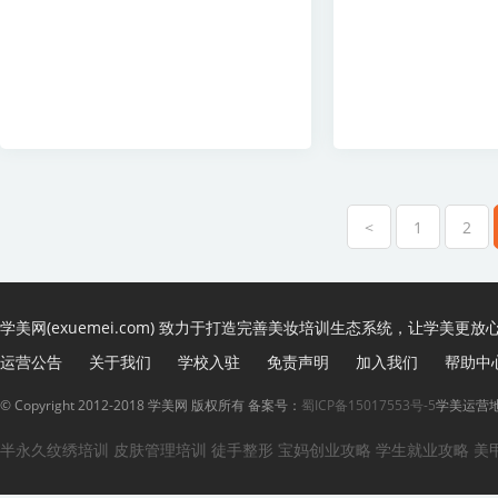
<
1
2
学美网(exuemei.com) 致力于打造完善美妆培训生态系统，让学美更放
运营公告
关于我们
学校入驻
免责声明
加入我们
帮助中
© Copyright 2012-2018 学美网 版权所有 备案号：
蜀ICP备15017553号-5
学美运营地
半永久纹绣培训
皮肤管理培训
徒手整形
宝妈创业攻略
学生就业攻略
美