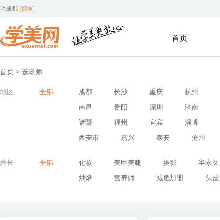
成都
[切换]
首页
首页
> 选老师
地区
全部
成都
长沙
重庆
杭州
南昌
贵阳
深圳
济南
诸暨
福州
宜宾
淄博
西安市
嘉兴
泰安
沧州
擅长
全部
化妆
美甲美睫
摄影
半永久
烘焙
营养师
减肥加盟
头皮