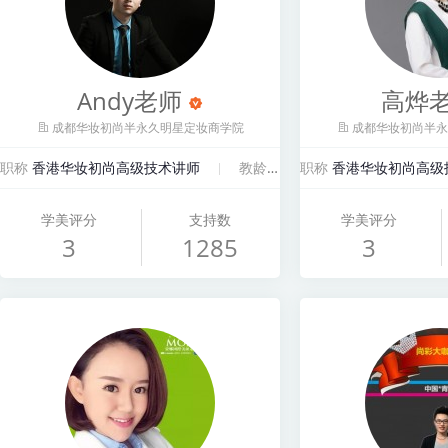
Andy老师
高烨
成都华妆初尚半永久明星定妆商学院
成都华妆初尚半永
职称
香港华妆初尚高级技术讲师
教龄
6年
职称
香港华妆初尚高级
学美评分
支持数
学美评分
3
1285
3