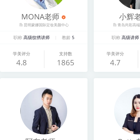
MONA老师
小辉
昆明蒙娜国际定妆美颜中心
青岛尚彩高端
职称
高级纹绣讲师
教龄
5
职称
高级讲师
学美评分
支持数
学美评分
4.8
1865
4.7